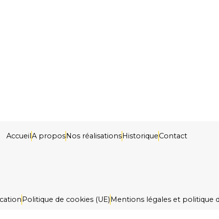
Accueil
A propos
Nos réalisations
Historique
Contact
cation
Politique de cookies (UE)
Mentions légales et politique d